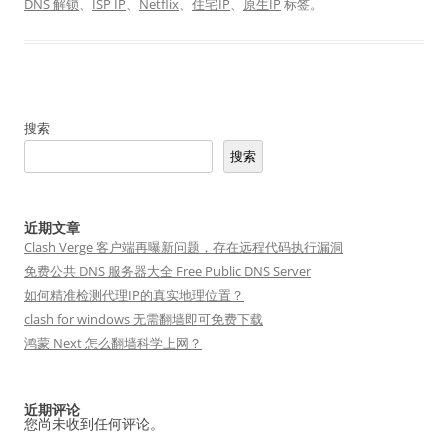
DNS 解锁
、
ISP IP
、
Netflix
、
住宅IP
、
原生IP
标签。
搜索
搜索
近期文章
Clash Verge 客户端再曝新问题，存在远程代码执行漏洞
免费公共 DNS 服务器大全 Free Public DNS Server
如何精准检测代理IP的真实地理位置？
clash for windows 无需翻墙即可免费下载
鸿蒙 Next 怎么翻墙科学上网？
近期评论
您尚未收到任何评论。