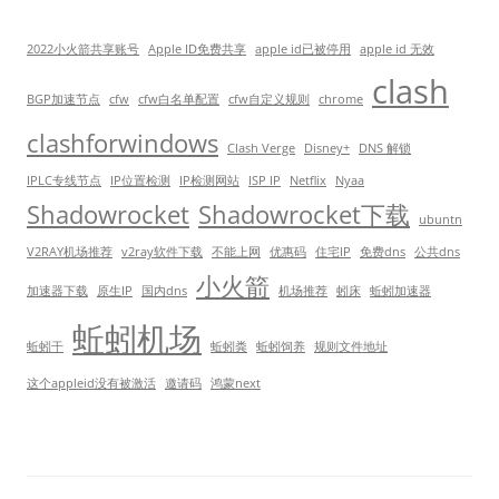
2022小火箭共享账号
Apple ID免费共享
apple id已被停用
apple id 无效
clash
BGP加速节点
cfw
cfw白名单配置
cfw自定义规则
chrome
clashforwindows
Clash Verge
Disney+
DNS 解锁
IPLC专线节点
IP位置检测
IP检测网站
ISP IP
Netflix
Nyaa
Shadowrocket
Shadowrocket下载
ubuntn
V2RAY机场推荐
v2ray软件下载
不能上网
优惠码
住宅IP
免费dns
公共dns
小火箭
加速器下载
原生IP
国内dns
机场推荐
蚓床
蚯蚓加速器
蚯蚓机场
蚯蚓干
蚯蚓粪
蚯蚓饲养
规则文件地址
这个appleid没有被激活
邀请码
鸿蒙next