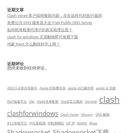
近期文章
Clash Verge 客户端再曝新问题，存在远程代码执行漏洞
免费公共 DNS 服务器大全 Free Public DNS Server
如何精准检测代理IP的真实地理位置？
clash for windows 无需翻墙即可免费下载
鸿蒙 Next 怎么翻墙科学上网？
近期评论
您尚未收到任何评论。
2022小火箭共享账号
Apple ID免费共享
apple id已被停用
apple id 无效
clash
BGP加速节点
cfw
cfw白名单配置
cfw自定义规则
chrome
clashforwindows
Clash Verge
Disney+
DNS 解锁
IPLC专线节点
IP位置检测
IP检测网站
ISP IP
Netflix
Nyaa
Shadowrocket
Shadowrocket下载