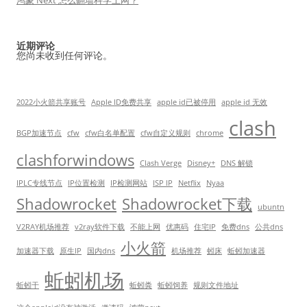
鸿蒙 Next 怎么翻墙科学上网？
近期评论
您尚未收到任何评论。
2022小火箭共享账号
Apple ID免费共享
apple id已被停用
apple id 无效
clash
BGP加速节点
cfw
cfw白名单配置
cfw自定义规则
chrome
clashforwindows
Clash Verge
Disney+
DNS 解锁
IPLC专线节点
IP位置检测
IP检测网站
ISP IP
Netflix
Nyaa
Shadowrocket
Shadowrocket下载
ubuntn
V2RAY机场推荐
v2ray软件下载
不能上网
优惠码
住宅IP
免费dns
公共dns
小火箭
加速器下载
原生IP
国内dns
机场推荐
蚓床
蚯蚓加速器
蚯蚓机场
蚯蚓干
蚯蚓粪
蚯蚓饲养
规则文件地址