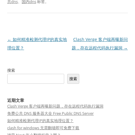
共dns
、
国内dns
标签。
文
←
如何精准检测代理IP的真实地
Clash Verge 客户端再曝新问
章
理位置？
题，存在远程代码执行漏洞
→
导
航
搜索
搜索
近期文章
Clash Verge 客户端再曝新问题，存在远程代码执行漏洞
免费公共 DNS 服务器大全 Free Public DNS Server
如何精准检测代理IP的真实地理位置？
clash for windows 无需翻墙即可免费下载