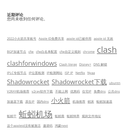
近期评论
您尚未收到任何评论。
2022小火箭共享账号
Apple ID免费共享
apple id已被停用
apple id 无效
clash
BGP加速节点
cfw
cfw白名单配置
cfw自定义规则
chrome
clashforwindows
Clash Verge
Disney+
DNS 解锁
IPLC专线节点
IP位置检测
IP检测网站
ISP IP
Netflix
Nyaa
Shadowrocket
Shadowrocket下载
ubuntn
V2RAY机场推荐
v2ray软件下载
不能上网
优惠码
住宅IP
免费dns
公共dns
小火箭
加速器下载
原生IP
国内dns
机场推荐
蚓床
蚯蚓加速器
蚯蚓机场
蚯蚓干
蚯蚓粪
蚯蚓饲养
规则文件地址
这个appleid没有被激活
邀请码
鸿蒙next