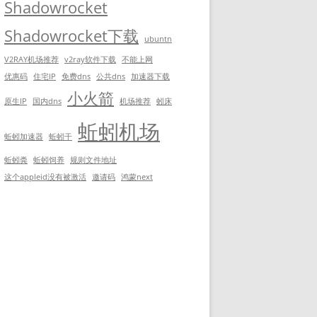
Shadowrocket
Shadowrocket下载
ubuntn
V2RAY机场推荐
v2ray软件下载
不能上网
优惠码
住宅IP
免费dns
公共dns
加速器下载
小火箭
原生IP
国内dns
机场推荐
蚓床
蚯蚓机场
蚯蚓加速器
蚯蚓干
蚯蚓粪
蚯蚓饲养
规则文件地址
这个appleid没有被激活
邀请码
鸿蒙next