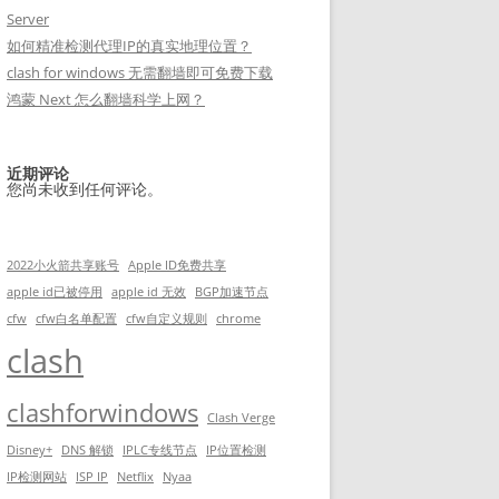
Server
如何精准检测代理IP的真实地理位置？
clash for windows 无需翻墙即可免费下载
鸿蒙 Next 怎么翻墙科学上网？
近期评论
您尚未收到任何评论。
2022小火箭共享账号
Apple ID免费共享
apple id已被停用
apple id 无效
BGP加速节点
cfw
cfw白名单配置
cfw自定义规则
chrome
clash
clashforwindows
Clash Verge
Disney+
DNS 解锁
IPLC专线节点
IP位置检测
IP检测网站
ISP IP
Netflix
Nyaa