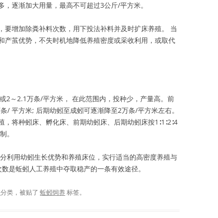
多，逐渐加大用量，最高不可超过3公斤/平方米。
，要增加除粪补料次数，用下投法补料并及时扩床养殖。 当
和产茧优势，不失时机地降低养殖密度或采收利用，或取代
米或2～2.1万条/平方米， 在此范围内，投种少，产量高。前
万条/ 平方米; 后期幼蚓至成蚓可逐渐降至2万条/平方米左右。
，将种蚓床、孵化床、前期幼蚓床、后期幼蚓床按1∶1∶2∶4
控制。
充分利用幼蚓生长优势和养殖床位，实行适当的高密度养殖与
用次数是蚯蚓人工养殖中夺取稳产的一条有效途径。
殖
分类，被贴了
蚯蚓饲养
标签。