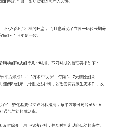
收量的动态平衡，是夺取蚯蚓高产的关键。
， 不仅保证了种群的旺盛， 而且也避免了在同一床位长期养
每3～4 月更新一次。
后期幼蚓和成蚓等几个时期。不同时期的管理要求如下：
斤/平方米或1～1.5万条/平方米，每隔6～7天清除蚓粪一
时翻倒种蚓床，用侧投法补料，以改善饲育床生态条件，以
米为宜，孵化基要保持碎细和湿润，每平方米可孵蚓茧5～6
以利通气与幼蚓成活率。
要及时除粪，用下投法补料，并及时扩床以降低幼蚓密度。