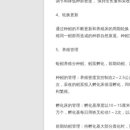
调节和降低种群密度， 保持生长量和采
4、轮换更新
通过种蚓的不断更新和养殖床的周期轮换
殖同一蚓群而造成的种群自然衰退。种蚓宜
5、养殖管理
蚯蚓养殖分种蚓、蚓茧孵化，前期幼蚓、
种蚓的管理：养殖密度宜控制在2～2.5公
次，采收的蚓茧投入孵化床保湿孵化，同
利繁殖。
孵化床的管理：孵化基厚度以10～15厘
万个，孵化基每日用铁叉松动1～2次，
前期幼蚓管理：待孵化基大部分粪化时，