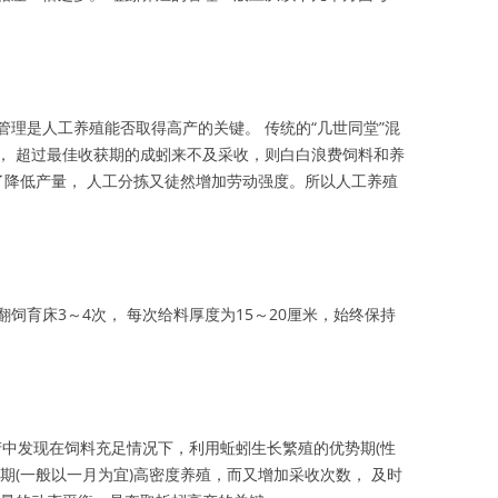
理是人工养殖能否取得高产的关键。 传统的“几世同堂”混
， 超过最佳收获期的成蚓来不及采收，则白白浪费饲料和养
了降低产量， 人工分拣又徒然增加劳动强度。所以人工养殖
饲育床3～4次， 每次给料厚度为15～20厘米，始终保持
产中发现在饲料充足情况下，利用蚯蚓生长繁殖的优势期(性
期(一般以一月为宜)高密度养殖，而又增加采收次数， 及时