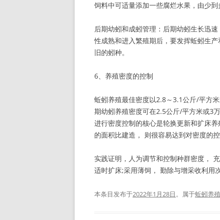
饲料中可适量添加一些腐烂水果，由少到
后期幼蚓和成蚓管理：后期幼蚓生长迅速
性成熟和进入繁殖期后，要发挥蚯蚓生产
旧的蚓种。
6、养殖密度的控制
蚯蚓养殖最佳密度以2.8～3.1公斤/平方
期幼蚓养殖密度可在2.5公斤/平方米或3
进行密度控制的核心是轮换更新和扩床养殖
的面积比建造， 则很容易达到对密度的
实践证明，人为调节和控制种群密度， 
适时扩床;采用薄饲， 勤除与增采收利
本条目发布于
2022年1月28日
。属于
蚯蚓养