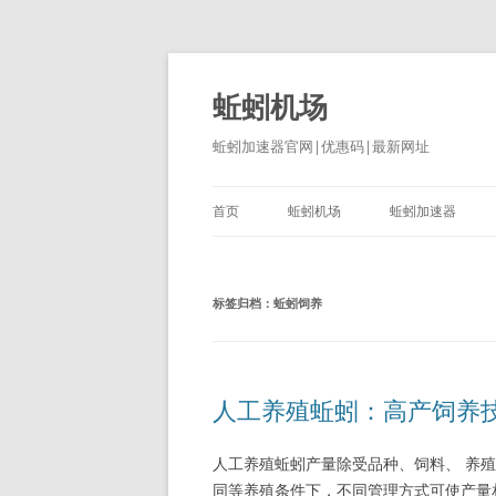
蚯蚓机场
蚯蚓加速器官网|优惠码|最新网址
首页
蚯蚓机场
蚯蚓加速器
标签归档：
蚯蚓饲养
人工养殖蚯蚓：高产饲养
人工养殖蚯蚓产量除受品种、饲料、 养
同等养殖条件下，不同管理方式可使产量