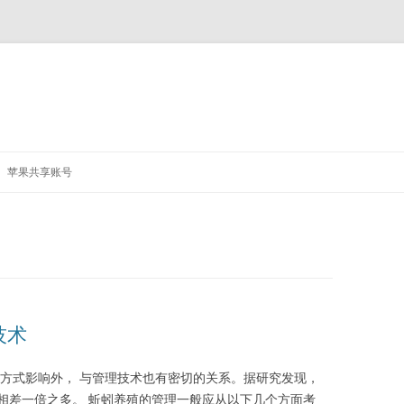
跳
至
苹果共享账号
正
文
技术
殖方式影响外， 与管理技术也有密切的关系。据研究发现，
相差一倍之多。 蚯蚓养殖的管理一般应从以下几个方面考