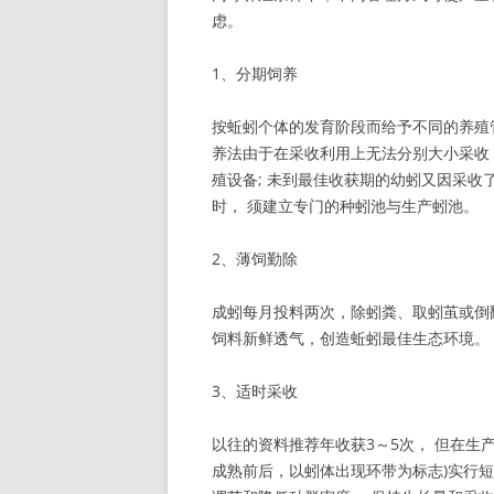
虑。
1、分期饲养
按蚯蚓个体的发育阶段而给予不同的养殖管
养法由于在采收利用上无法分别大小采收
殖设备; 未到最佳收获期的幼蚓又因采收
时， 须建立专门的种蚓池与生产蚓池。
2、薄饲勤除
成蚓每月投料两次，除蚓粪、取蚓茧或倒翻
饲料新鲜透气，创造蚯蚓最佳生态环境。
3、适时采收
以往的资料推荐年收获3～5次， 但在生
成熟前后，以蚓体出现环带为标志)实行短