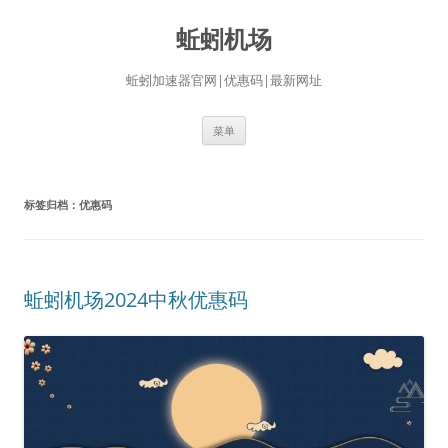
蚯蚓机场
蚯蚓加速器官网|优惠码|最新网址
跳
菜单
至
正
文
标签归档：
优惠码
蚯蚓机场2024中秋优惠码